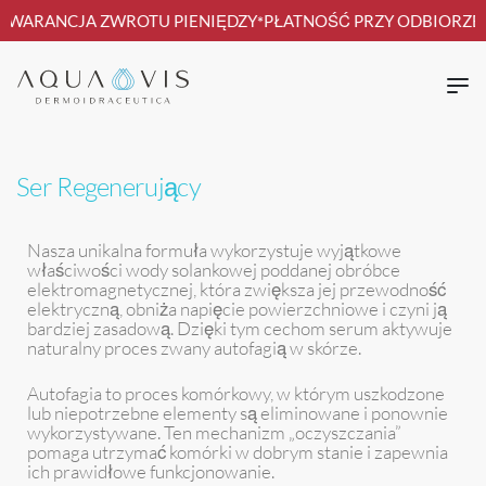
GWARANCJA ZWROTU PIENIĘDZY
PŁATNOŚĆ PRZY ODBIORZE
*
*
Ser Regenerujący
Nasza unikalna formuła wykorzystuje wyjątkowe
właściwości wody solankowej poddanej obróbce
elektromagnetycznej, która zwiększa jej przewodność
elektryczną, obniża napięcie powierzchniowe i czyni ją
bardziej zasadową. Dzięki tym cechom serum aktywuje
naturalny proces zwany autofagią w skórze.
Autofagia to proces komórkowy, w którym uszkodzone
lub niepotrzebne elementy są eliminowane i ponownie
wykorzystywane. Ten mechanizm „oczyszczania”
pomaga utrzymać komórki w dobrym stanie i zapewnia
ich prawidłowe funkcjonowanie.