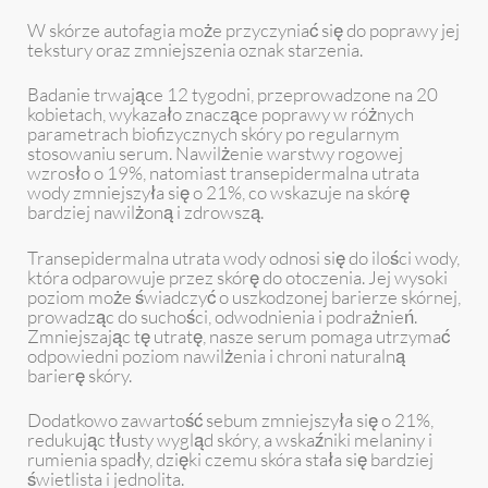
W skórze autofagia może przyczyniać się do poprawy jej
tekstury oraz zmniejszenia oznak starzenia.
Badanie trwające 12 tygodni, przeprowadzone na 20
kobietach, wykazało znaczące poprawy w różnych
parametrach biofizycznych skóry po regularnym
stosowaniu serum. Nawilżenie warstwy rogowej
wzrosło o 19%, natomiast transepidermalna utrata
wody zmniejszyła się o 21%, co wskazuje na skórę
bardziej nawilżoną i zdrowszą.
Transepidermalna utrata wody odnosi się do ilości wody,
która odparowuje przez skórę do otoczenia. Jej wysoki
poziom może świadczyć o uszkodzonej barierze skórnej,
prowadząc do suchości, odwodnienia i podrażnień.
Zmniejszając tę utratę, nasze serum pomaga utrzymać
odpowiedni poziom nawilżenia i chroni naturalną
barierę skóry.
Dodatkowo zawartość sebum zmniejszyła się o 21%,
redukując tłusty wygląd skóry, a wskaźniki melaniny i
rumienia spadły, dzięki czemu skóra stała się bardziej
świetlista i jednolita.