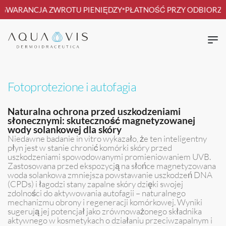
GWARANCJA ZWROTU PIENIĘDZY
PŁATNOŚĆ PRZY ODBIORZE
*
Fotoprotezione i autofagia
Naturalna ochrona przed uszkodzeniami
słonecznymi: skuteczność magnetyzowanej
wody solankowej dla skóry
Niedawne badanie in vitro wykazało, że ten inteligentny
płyn jest w stanie chronić komórki skóry przed
uszkodzeniami spowodowanymi promieniowaniem UVB.
Zastosowana przed ekspozycją na słońce magnetyzowana
woda solankowa zmniejsza powstawanie uszkodzeń DNA
(CPDs) i łagodzi stany zapalne skóry dzięki swojej
zdolności do aktywowania autofagii – naturalnego
mechanizmu obrony i regeneracji komórkowej. Wyniki
sugerują jej potencjał jako zrównoważonego składnika
aktywnego w kosmetykach o działaniu przeciwzapalnym i