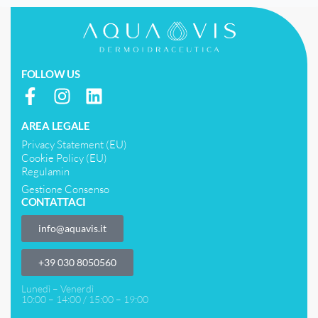
FOLLOW US
AREA LEGALE
Privacy Statement (EU)
Cookie Policy (EU)
Regulamin
Gestione Consenso
CONTATTACI
info@aquavis.it
‎+39 030 8050560
Lunedì – Venerdì
10:00 – 14:00 / 15:00 – 19:00