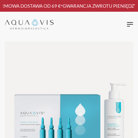
RMOWA DOSTAWA OD 69 €
GWARANCJA ZWROTU PIENIĘDZY
*
*