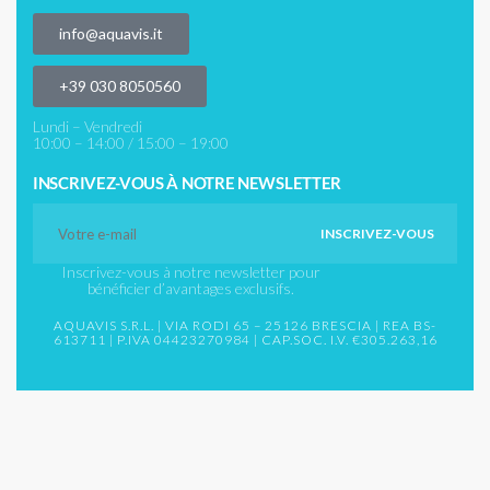
info@aquavis.it
‎+39 030 8050560
Lundi – Vendredi
10:00 – 14:00 / 15:00 – 19:00
INSCRIVEZ-VOUS À NOTRE NEWSLETTER
Inscrivez-vous à notre newsletter pour
bénéficier d’avantages exclusifs.
AQUAVIS S.R.L. | VIA RODI 65 – 25126 BRESCIA | REA BS-
613711 | P.IVA 04423270984 | CAP.SOC. I.V. €305.263,16