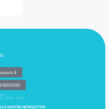
CI
quavis.it
30 8050560
erdì
0 / 15:00 – 19:00
 ALLA NOSTRA NEWSLETTER