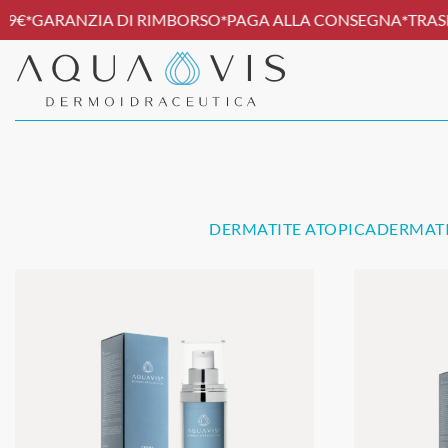
€
GARANZIA DI RIMBORSO
PAGA ALLA CONSEGNA
TRASPO
*
*
*
DERMATITE ATOPICA
DERMATI