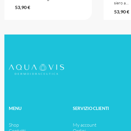
siero a…
53,90
€
53,90
€
MENU
SERVIZIO CLIENTI
Shop
My account
Contatti
Ordini