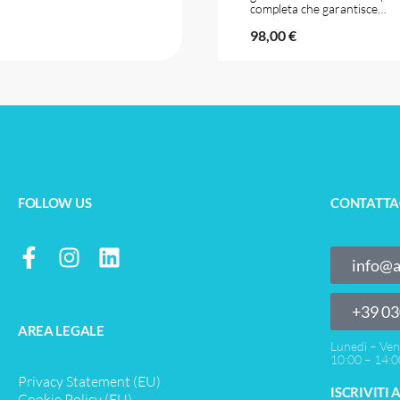
completa che garantisce…
98,00
€
FOLLOW US
CONTATTA
info@a
‎+39 0
AREA LEGALE
Lunedì – Ven
10:00 – 14:0
Privacy Statement (EU)
ISCRIVITI
Cookie Policy (EU)