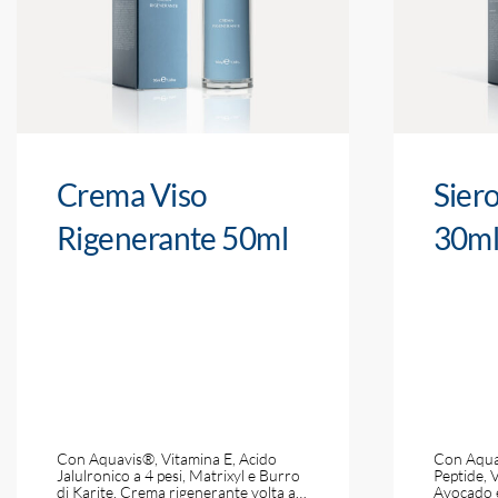
Crema Viso
Siero
Rigenerante 50ml
30m
Con Aquavis®, Vitamina E, Acido
Con Aquav
Jalulronico a 4 pesi, Matrixyl e Burro
Peptide, V
di Karite. Crema rigenerante volta a…
Avocado e