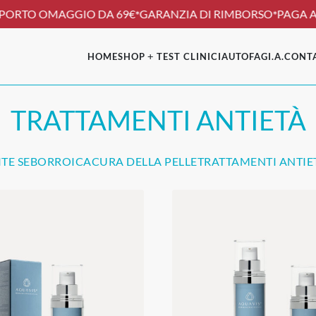
RTO OMAGGIO DA 69€
GARANZIA DI RIMBORSO
PAGA AL
*
*
HOME
SHOP
TEST CLINICI
AUTOFAGI.A.
CONTA
TRATTAMENTI ANTIETÀ
TE SEBORROICA
CURA DELLA PELLE
TRATTAMENTI ANTIE