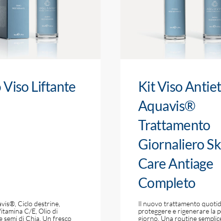
 Viso Liftante
Kit Viso Antie
l
Aquavis®
Trattamento
Giornaliero Sk
Care Antiage
Completo
is®, Ciclo destrine,
Il nuovo trattamento quoti
itamina C/E, Olio di
proteggere e rigenerare la p
 semi di Chia. Un fresco
giorno. Una routine semplic